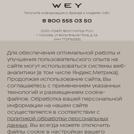
Получите информацию о бренде и моделях WEY
8 800 555 03 50
ООО «Грейт Волл Мотор Рус»
г. Москва, ул Вильгельма Пика, д. 16
ИНН 7729763331
ОГРН 1147746089314
Для обеспечения оптимальной работы и
улучшения пользовательского опыта на
Политика обработки персональных данных
сайте могут использоваться системы веб-
Пользовательское соглашение
аналитики (в том числе Яндекс.Метрика).
Согласие на коммуникацию
Согласие на предоставление персональных данных третьим лицам
Продолжая использование сайта, Вы
Согласие на обработку ПД
соглашаетесь с применением указанных
технологий и размещением cookie-
файлов. Обработка вашей персональной
информации на нашем сайте
АВТОМОБИЛИ В НАЛИЧИИ
ДИЛЕРЫ
осуществляется в соответствии с
политикой обработки персональных
МОДЕЛЬНЫЙ РЯД
данных
. Вы всегда можете отключить
файлы cookie в настройках вашего
WEY 05