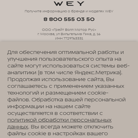
Получите информацию о бренде и моделях WEY
8 800 555 03 50
ООО «Грейт Волл Мотор Рус»
г. Москва, ул Вильгельма Пика, д. 16
ИНН 7729763331
ОГРН 1147746089314
Для обеспечения оптимальной работы и
улучшения пользовательского опыта на
Политика обработки персональных данных
сайте могут использоваться системы веб-
Пользовательское соглашение
аналитики (в том числе Яндекс.Метрика).
Согласие на коммуникацию
Согласие на предоставление персональных данных третьим лицам
Продолжая использование сайта, Вы
Согласие на обработку ПД
соглашаетесь с применением указанных
технологий и размещением cookie-
файлов. Обработка вашей персональной
информации на нашем сайте
АВТОМОБИЛИ В НАЛИЧИИ
ДИЛЕРЫ
осуществляется в соответствии с
политикой обработки персональных
МОДЕЛЬНЫЙ РЯД
данных
. Вы всегда можете отключить
файлы cookie в настройках вашего
WEY 05
WEY 07