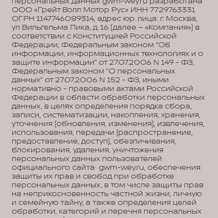
персональных данных gwm-wey.ru разработана
ООО «Грейт Волл Мотор Рус» ИНН 7729763331
ОГРН 1147746089314, адрес юр. лица: г. Москва,
ул Вильгельма Пика, д. 16 (далее – «Компания») в
соответствии с Конституцией Российской
Федерации, Федеральным законом “Об
информации, информационных технологиях и о
защите информации” от 27.07.2006 N 149 - ФЗ,
Федеральным законом “О персональных
данных” от 27.07.2006 N 152 - ФЗ, иными
нормативно - правовыми актами Российской
Федерации в области обработки персональных
данных, в целях определения порядка сбора,
записи, систематизации, накопления, хранения,
уточнения (обновления, изменения), извлечения,
использования, передачи (распространение,
предоставление, доступ), обезличивания,
блокирования, удаления, уничтожения
персональных данных пользователей
официального сайта gwm-wey.ru, обеспечения
защиты их прав и свобод при обработке
персональных данных, в том числе защиты прав
на неприкосновенность частной жизни, личную
и семейную тайну, а также определения целей
обработки, категорий и перечня персональных