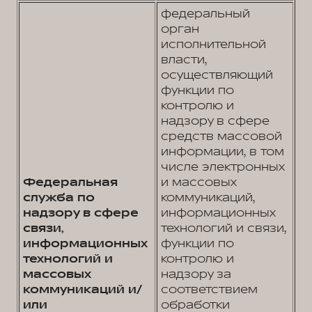
федеральный
орган
исполнительной
власти,
осуществляющий
функции по
контролю и
надзору в сфере
средств массовой
информации, в том
числе электронных
Федеральная
и массовых
служба по
коммуникаций,
надзору в сфере
информационных
связи,
технологий и связи,
информационных
функции по
технологий и
контролю и
массовых
надзору за
коммуникаций и/
соответствием
или
обработки