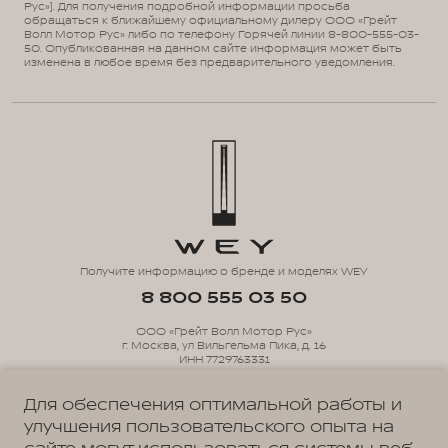
Рус»). Для получения подробной информации просьба
обращаться к ближайшему официальному дилеру ООО «Грейт
Волл Мотор Рус» либо по телефону Горячей линии 8-800-555-03-
50. Опубликованная на данном сайте информация может быть
изменена в любое время без предварительного уведомления.
Получите информацию о бренде и моделях WEY
8 800 555 03 50
ООО «Грейт Волл Мотор Рус»
г. Москва, ул Вильгельма Пика, д. 16
ИНН 7729763331
ОГРН 1147746089314
Для обеспечения оптимальной работы и
улучшения пользовательского опыта на
Политика обработки персональных данных